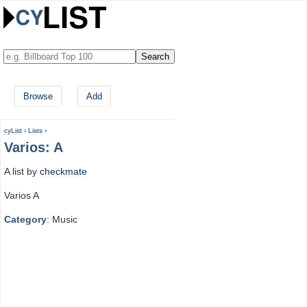
Browse
Add
cyList
›
Lists
›
Varios: A
A list by
checkmate
Varios A
Category
: Music