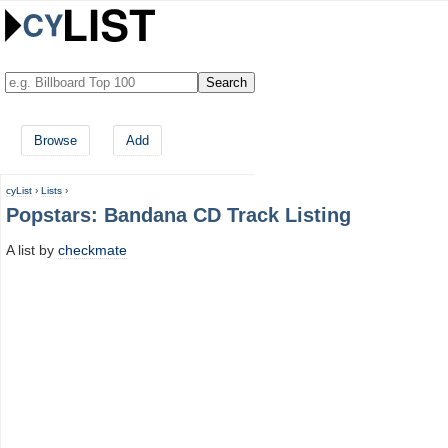
Browse
Add
cyList
›
Lists
›
Popstars: Bandana CD Track Listing
A list by
checkmate