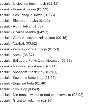
zesiuk - U cioci na imieninach (01:41)
zesiuk - Komu dzwonia (01:59)
zesiuk - Posluchajcie ludzie (01:55)
zesiuk - Siekiera motyka (01:11)
zesiuk - Rum-Helka (01:05)
zesiuk - Czarna Manka (04:57)
esiuk - Choc z kieszeni znikla flota (00:46)
zesiuk - Czabak (03:52)
zesiuk - Wybila godzina druga (01:53)
zesiuk - Antek (03:37)
zesiuk - Ballada o Felku Zdankiewiczu (03:56)
zesiuk - Na dworze jest mrok (02:00)
zesiuk - Apaszem Stasiek byl (03:01)
zesiuk - Kaziu nie badz kiep (01:22)
zesiuk - Bujaj sie Fela (01:48)
zesiuk - Syn ulicy (03:49)
zesiuk - Nie masz cwaniaka nad warszawiaka (02:02)
zesiuk - Grunt to rodzinka (02:16)