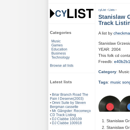
cyList
›
Lists
›
Stanislaw 
Track Listi
Categories
A list by
checkma
Music
Stanislaw Grzesi
Games
YEAR: 2004
Education
Business
This folk cd con
Technology
Freedb:
e40b2b
Browse all lists
Category
: Music
Latest lists
Tags
:
music
son
•
Briar Branch Road The
Pain I Deserve(2003)
•
Omni Suite by Steven
Bergman cassette
•
Mr. Gângster: Recomeço
CD Track Listing
•
DJ Clabbe 100109
Stanislaw Gr
•
DJ Clabbe 100918
Stanislaw Gr