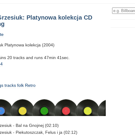
Grzesiuk: Platynowa kolekcja CD
ng
te
uk Platynowa kolekcja (2004)
tains 20 tracks and runs 47min 41sec.
14
gs
tracks
folk
Retro
zesiuk - Bal na Gnojnej (02:10)
zesiuk - Piekutoszczak, Felus i ja (02:12)