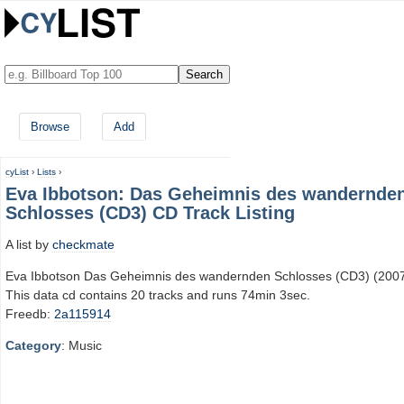
Browse
Add
cyList
›
Lists
›
Eva Ibbotson: Das Geheimnis des wandernde
Schlosses (CD3) CD Track Listing
A list by
checkmate
Eva Ibbotson Das Geheimnis des wandernden Schlosses (CD3) (200
This data cd contains 20 tracks and runs 74min 3sec.
Freedb:
2a115914
Category
: Music