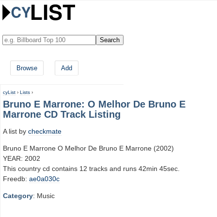
Browse
Add
cyList
›
Lists
›
Bruno E Marrone: O Melhor De Bruno E
Marrone CD Track Listing
A list by
checkmate
Bruno E Marrone O Melhor De Bruno E Marrone (2002)
YEAR: 2002
This country cd contains 12 tracks and runs 42min 45sec.
Freedb:
ae0a030c
Category
: Music