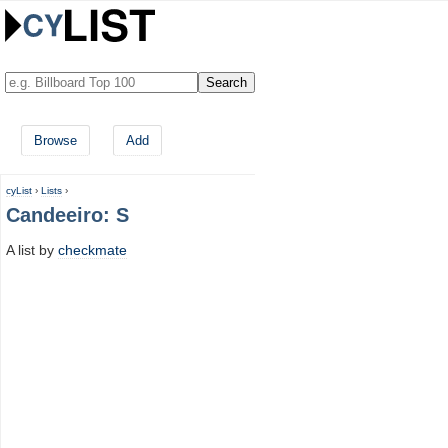
Browse
Add
cyList
›
Lists
›
Candeeiro: S
A list by
checkmate