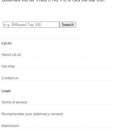
Bookmark this list: Press CTRL + D or click the star icon.
cyList
About cyList
Get help
Contact us
Legal
Terms of service
Revise/revoke your ad/privacy consent
Impressum