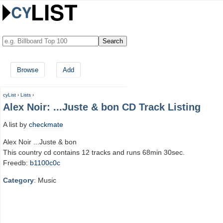
Browse
Add
cyList
›
Lists
›
Alex Noir: ...Juste & bon CD Track Listing
A list by
checkmate
Alex Noir ...Juste & bon
This country cd contains 12 tracks and runs 68min 30sec.
Freedb:
b1100c0c
Category
: Music