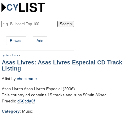
Browse
Add
cyList
›
Lists
›
Asas Livres: Asas Livres Especial CD Track
Listing
A list by
checkmate
Asas Livres Asas Livres Especial (2006)
This country cd contains 15 tracks and runs 50min 36sec.
Freedb:
d60bda0f
Category
: Music