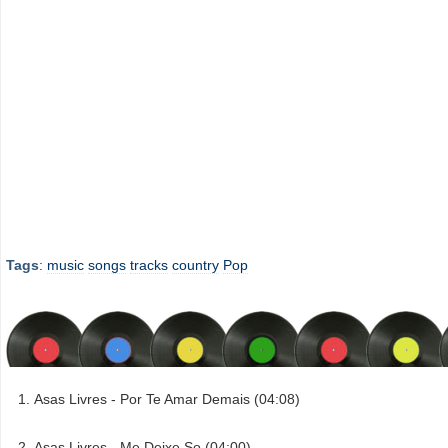
Tags
:
music
songs
tracks
country
Pop
Asas Livres - Por Te Amar Demais (04:08)
Asas Livres - Me Deixe So (04:00)