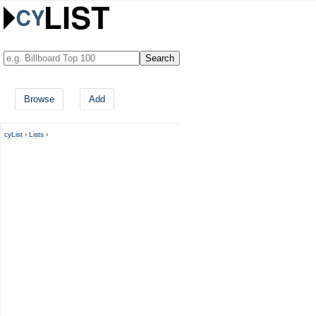
Browse
Add
cyList
›
Lists
›