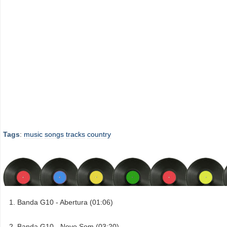
Tags
:
music
songs
tracks
country
Banda G10 - Abertura (01:06)
Banda G10 - Novo Som (03:20)