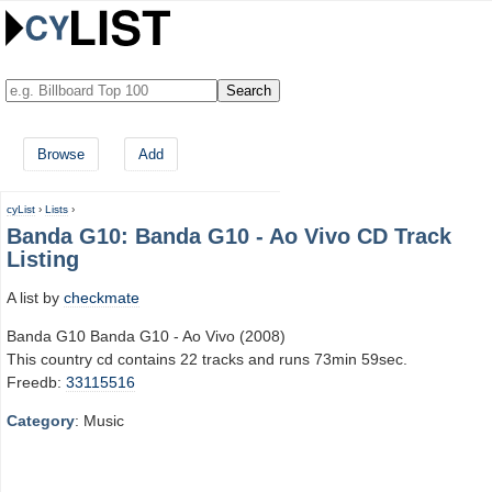
Browse
Add
cyList
›
Lists
›
Banda G10: Banda G10 - Ao Vivo CD Track
Listing
A list by
checkmate
Banda G10 Banda G10 - Ao Vivo (2008)
This country cd contains 22 tracks and runs 73min 59sec.
Freedb:
33115516
Category
: Music