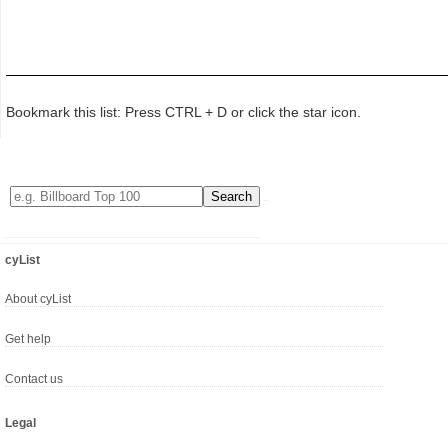
Bookmark this list: Press CTRL + D or click the star icon.
cyList
About cyList
Get help
Contact us
Legal