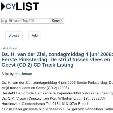
Browse
Add
cyList
›
Lists
›
Ds. H. van der Ziel, zondagmiddag 4 juni 2006
Eerste Pinksterdag: De strijd tussen vlees en
Geest (CD 2) CD Track Listing
A list by
checkmate
Ds. H. van der Ziel, zondagmiddag 4 juni 2006 Eerste Pinksterdag: D
strijd tussen vlees en Geest (CD 2) (2006)
Hersteld Hervormde Gemeente te Papendrecht\nPastoraat en nazorg
Ds. C.M. Visser (Consulent)\n Kon. Wilhelminalaan 19\n 3372 AA
Hardinxveld-Giessendam\n Tel: 0184-613107\n E-mail:
ds.c.m.visser@kliksafe.nl\nScribaat:\n H. Wijgerse\n Vondellaan 148\n