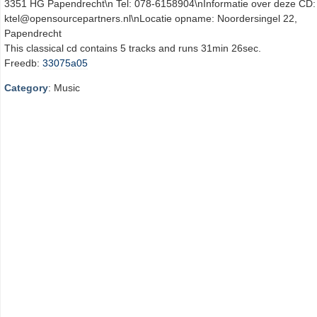
3351 HG Papendrecht\n Tel: 078-6158904\nInformatie over deze CD:
ktel@opensourcepartners.nl\nLocatie opname: Noordersingel 22,
Papendrecht
This classical cd contains 5 tracks and runs 31min 26sec.
Freedb:
33075a05
Category
: Music