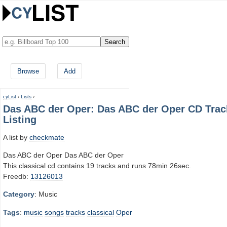
Browse
Add
cyList
›
Lists
›
Das ABC der Oper: Das ABC der Oper CD Trac
Listing
A list by
checkmate
Das ABC der Oper Das ABC der Oper
This classical cd contains 19 tracks and runs 78min 26sec.
Freedb:
13126013
Category
: Music
Tags
:
music
songs
tracks
classical
Oper