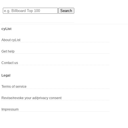
cyList
About cyList
Get help
Contact us
Legal
Terms of service
Revise/revoke your ad/privacy consent
Impressum