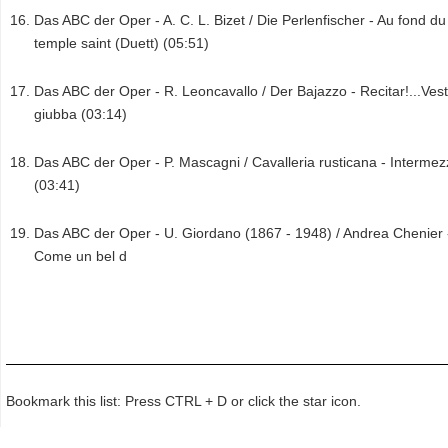
Das ABC der Oper - A. C. L. Bizet / Die Perlenfischer - Au fond du
temple saint (Duett) (05:51)
Das ABC der Oper - R. Leoncavallo / Der Bajazzo - Recitar!...Vesti
giubba (03:14)
Das ABC der Oper - P. Mascagni / Cavalleria rusticana - Interme
(03:41)
Das ABC der Oper - U. Giordano (1867 - 1948) / Andrea Chenier 
Come un bel d
Bookmark this list: Press CTRL + D or click the star icon.