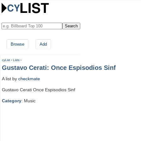
Browse
Add
cyList
›
Lists
›
Gustavo Cerati: Once Espisodios Sinf
A list by
checkmate
Gustavo Cerati Once Espisodios Sinf
Category
: Music