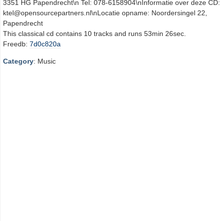
3351 HG Papendrecht\n Tel: 078-6158904\nInformatie over deze CD:
ktel@opensourcepartners.nl\nLocatie opname: Noordersingel 22,
Papendrecht
This classical cd contains 10 tracks and runs 53min 26sec.
Freedb:
7d0c820a
Category
: Music