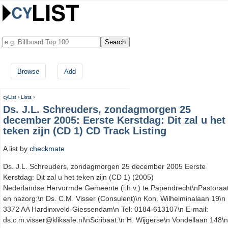
Browse
Add
cyList
›
Lists
›
Ds. J.L. Schreuders, zondagmorgen 25
december 2005: Eerste Kerstdag: Dit zal u het
teken zijn (CD 1) CD Track Listing
A list by
checkmate
Ds. J.L. Schreuders, zondagmorgen 25 december 2005 Eerste
Kerstdag: Dit zal u het teken zijn (CD 1) (2005)
Nederlandse Hervormde Gemeente (i.h.v.) te Papendrecht\nPastoraa
en nazorg:\n Ds. C.M. Visser (Consulent)\n Kon. Wilhelminalaan 19\n
3372 AA Hardinxveld-Giessendam\n Tel: 0184-613107\n E-mail:
ds.c.m.visser@kliksafe.nl\nScribaat:\n H. Wijgerse\n Vondellaan 148\n