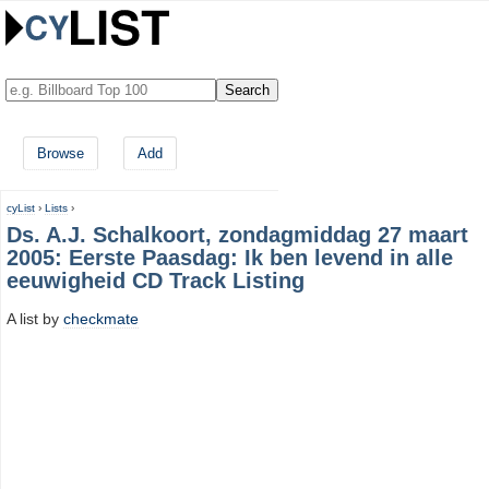
Browse
Add
cyList
›
Lists
›
Ds. A.J. Schalkoort, zondagmiddag 27 maart
2005: Eerste Paasdag: Ik ben levend in alle
eeuwigheid CD Track Listing
A list by
checkmate