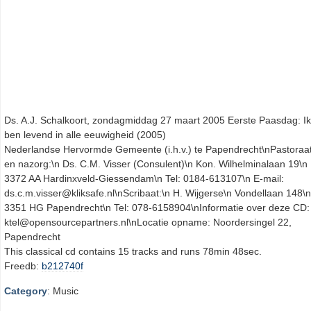
Ds. A.J. Schalkoort, zondagmiddag 27 maart 2005 Eerste Paasdag: Ik
ben levend in alle eeuwigheid (2005)
Nederlandse Hervormde Gemeente (i.h.v.) te Papendrecht\nPastoraa
en nazorg:\n Ds. C.M. Visser (Consulent)\n Kon. Wilhelminalaan 19\n
3372 AA Hardinxveld-Giessendam\n Tel: 0184-613107\n E-mail:
ds.c.m.visser@kliksafe.nl\nScribaat:\n H. Wijgerse\n Vondellaan 148\n
3351 HG Papendrecht\n Tel: 078-6158904\nInformatie over deze CD:
ktel@opensourcepartners.nl\nLocatie opname: Noordersingel 22,
Papendrecht
This classical cd contains 15 tracks and runs 78min 48sec.
Freedb:
b212740f
Category
: Music