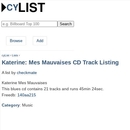
Browse
Add
cyList
›
Lists
›
Katerine: Mes Mauvaises CD Track Listing
A list by
checkmate
Katerine Mes Mauvaises
This blues cd contains 21 tracks and runs 45min 24sec.
Freedb:
140aa215
Category
: Music