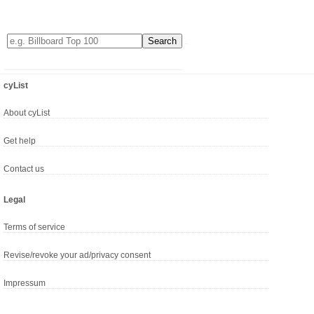
cyList
About cyList
Get help
Contact us
Legal
Terms of service
Revise/revoke your ad/privacy consent
Impressum