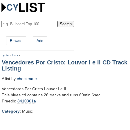
Browse
Add
cyList
›
Lists
›
Vencedores Por Cristo: Louvor I e II CD Track
Listing
A list by
checkmate
Vencedores Por Cristo Louvor I e II
This blues cd contains 26 tracks and runs 69min 6sec.
Freedb:
8410301a
Category
: Music