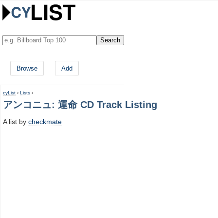
Browse
Add
cyList
›
Lists
›
アンコニュ: 運命 CD Track Listing
A list by
checkmate