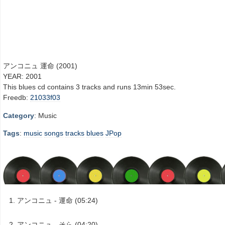
アンコニュ 運命 (2001)
YEAR: 2001
This blues cd contains 3 tracks and runs 13min 53sec.
Freedb:
21033f03
Category
: Music
Tags
:
music
songs
tracks
blues
JPop
アンコニュ - 運命 (05:24)
アンコニュ - そら (04:20)