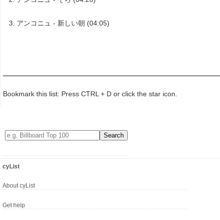
アンコニュ - 新しい朝 (04:05)
Bookmark this list: Press CTRL + D or click the star icon.
cyList
About cyList
Get help