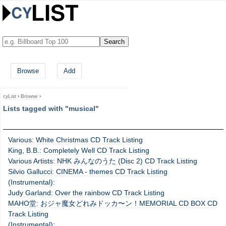
Browse
Add
cyList
›
Browse
›
Lists tagged with "musical"
Various: White Christmas CD Track Listing
King, B.B.: Completely Well CD Track Listing
Various Artists: NHK みんなのうた (Disc 2) CD Track Listing
Silvio Gallucci: CINEMA - themes CD Track Listing
(Instrumental):
Judy Garland: Over the rainbow CD Track Listing
MAHO堂: おジャ魔女どれみドッカ〜ン！MEMORIAL CD BOX CD
Track Listing
(Instrumental):