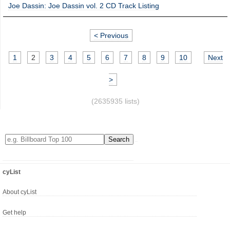
Joe Dassin: Joe Dassin vol. 2 CD Track Listing
< Previous
1
2
3
4
5
6
7
8
9
10
Next
>
(2635935 lists)
cyList
About cyList
Get help