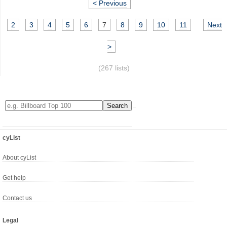
< Previous
2
3
4
5
6
7
8
9
10
11
Next
>
(267 lists)
cyList
About cyList
Get help
Contact us
Legal